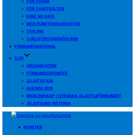
FÖR VUXNA
FÖR SVARTBÄLTEN
KIME NO KATA
MED FUNKTIONSVARIATION
TÄVLING
SJÄLVFÖRSVAR/NÖDVÄRN
FÖRBUNDSMATERIAL
SJJF
ORGANISATION
FÖRBUNDSÅRSMÖTE
JU-JUTSU KAI
AGENDA 2030
MEDLEMSKAP I SVENSKA JU-JUTSUFÖRBUNDET
JU-JUTSUNS HISTORIA
Hoppa
till
NYHETER
innehåll