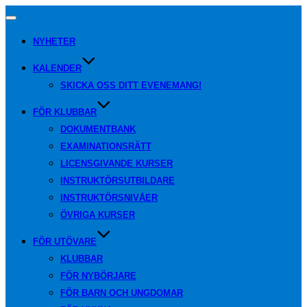
Slå
på/av
NYHETER
navigering
KALENDER
SKICKA OSS DITT EVENEMANG!
FÖR KLUBBAR
DOKUMENTBANK
EXAMINATIONSRÄTT
LICENSGIVANDE KURSER
INSTRUKTÖRSUTBILDARE
INSTRUKTÖRSNIVÅER
ÖVRIGA KURSER
FÖR UTÖVARE
KLUBBAR
FÖR NYBÖRJARE
FÖR BARN OCH UNGDOMAR