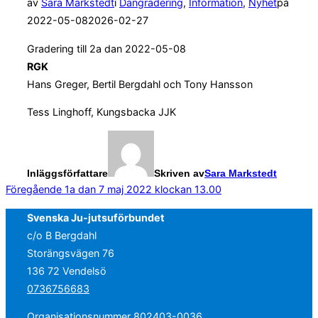
av
Sara Markstedt
i
Dangradering
,
Information
,
Nyhet
på
Publicerat
2022-05-08
2026-02-27
den
Gradering till 2a dan 2022-05-08
RGK
Hans Greger, Bertil Bergdahl och Tony Hansson
Tess Linghoff, Kungsbacka JJK
Inläggsförfattare
Skriven av
Sara Markstedt
Inläggsnavigering
Föregående
Föregående
1a dan 7 maj 2022 klockan 13.00
Svenska Ju-jutsuförbundet
c/o B Bergdahl
Storängsvägen 76
136 72 Vendelsö
0736756683
Organisationsnummer 802403-0036