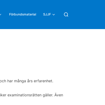
Sök
Förbundsmaterial
SJJF
efter:
 och har många års erfarenhet.
iker examinationsrätten gäller. Även