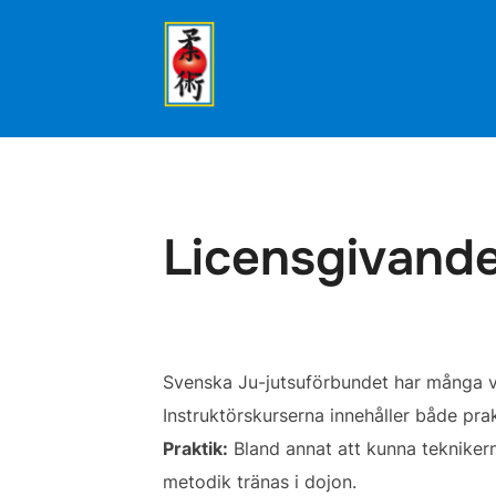
Hoppa
till
innehåll
Licensgivande
Svenska Ju-jutsuförbundet har många vä
Instruktörskurserna innehåller både pra
Praktik:
Bland annat att kunna teknikern
metodik tränas i dojon.