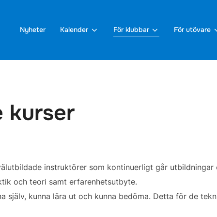
Nyheter
Kalender
För klubbar
För utövare
 kurser
lutbildade instruktörer som kontinuerligt går utbildningar
ktik och teori samt erfarenhetsutbyte.
a själv, kunna lära ut och kunna bedöma. Detta för de tekn