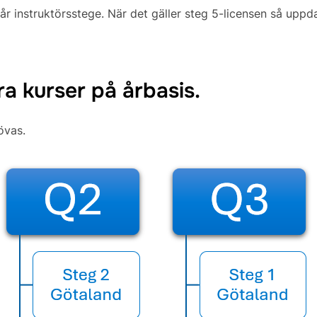
 vår instruktörsstege. När det gäller steg 5-licensen så upp
a kurser på årbasis.
övas.