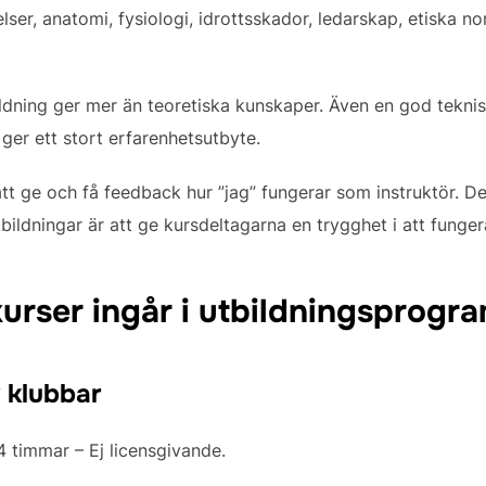
r, anatomi, fysiologi, idrottsskador, ledarskap, etiska nor
bildning ger mer än teoretiska kunskaper. Även en god tek
ger ett stort erfarenhetsutbyte.
att ge och få feedback hur ”jag” fungerar som instruktör. D
tbildningar är att ge kursdeltagarna en trygghet i att funge
kurser ingår i utbildningsprog
 klubbar
4 timmar – Ej licensgivande.